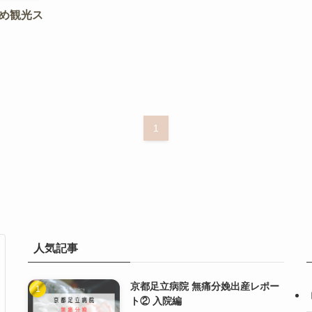
め観光ス
1
人気記事
京都足立病院 無痛分娩出産レポー
ト② 入院編