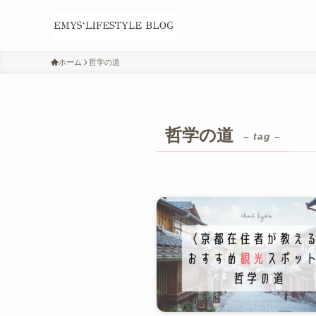
ホーム
哲学の道
哲学の道
– tag –