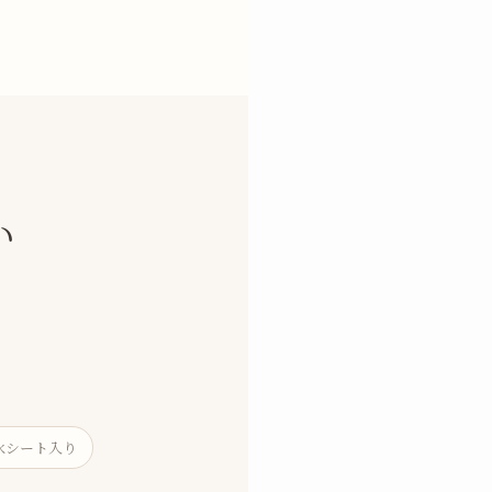
い
水シート入り