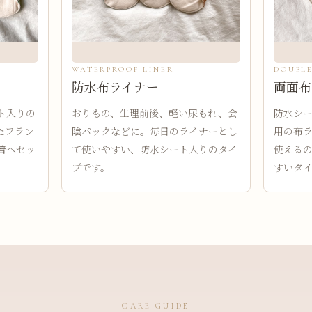
WATERPROOF LINER
DOUBLE
防水布ライナー
両面布
ト入りの
おりもの、生理前後、軽い尿もれ、会
防水シ
たフラン
陰パックなどに。毎日のライナーとし
用の布
着へセッ
て使いやすい、防水シート入りのタイ
使える
プです。
すいタ
CARE GUIDE